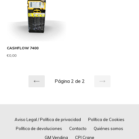
CASHFLOW 7400
Precio
€0,00
habitual
Página 2 de 2
ANTERIOR
SIGUIENTE
Aviso Legal / Política de privacidad
Política de Cookies
Política de devoluciones
Contacto
Quiénes somos
GM Vending
CPI Crane