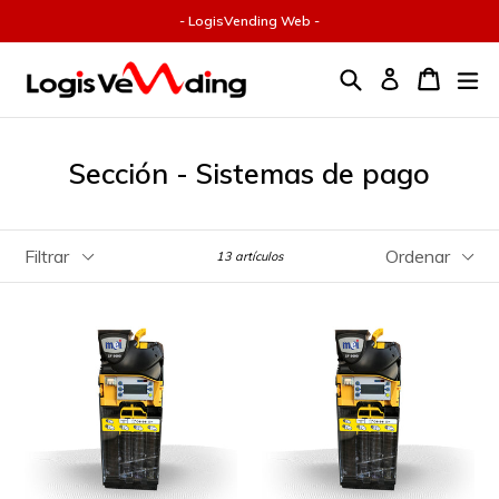
Ir
- LogisVending Web -
directamente
al
Buscar
Carrito
ex
contenido
Entrar
Sección - Sistemas de pago
Filtrar
Ordenar
13 artículos